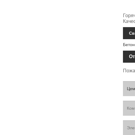
Горя
Каче
Св
Бетон
От
Пожал