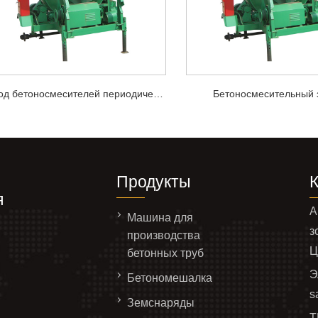
Завод бетоносмесителей периодического действия
Бетоносмесительный 
Продукты
я
А
Машина для
з
производства
Ц
бетонных труб
Э
Бетономешалка
s
Земснаряды
Т