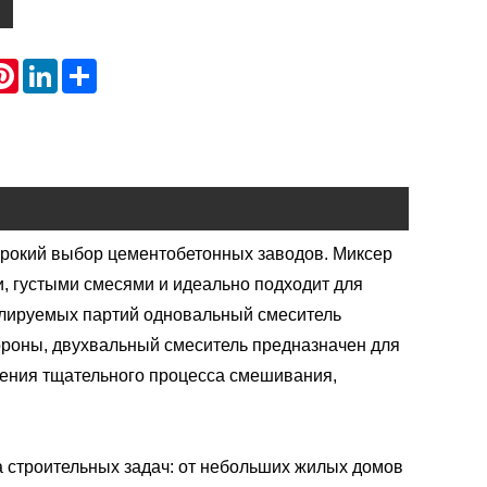
atsApp
Pinterest
LinkedIn
Share
ирокий выбор цементобетонных заводов. Миксер
, густыми смесями и идеально подходит для
олируемых партий одновальный смеситель
ороны, двухвальный смеситель предназначен для
чения тщательного процесса смешивания,
 строительных задач: от небольших жилых домов