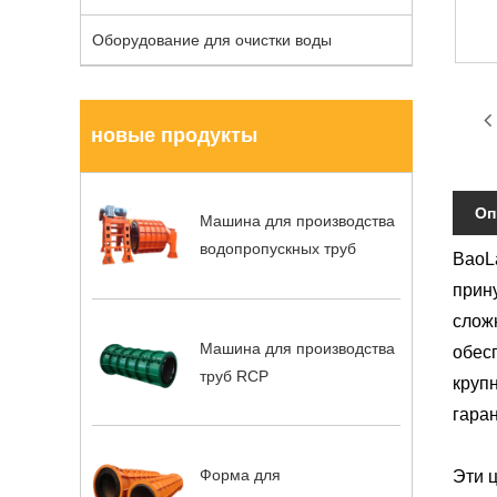
Оборудование для очистки воды
новые продукты
Оп
Машина для производства
водопропускных труб
BaoL
прин
слож
Машина для производства
обес
труб RCP
круп
гара
Форма для
Эти 