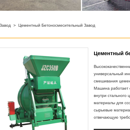
Завод
>
Цементный Бетоносмесительный Завод
Цементный б
Высококачественн
универсальный инс
смешивания цемент
Машина работает 
внутри стального 
материалы для соз
сырьевые материа
отвечающую требо