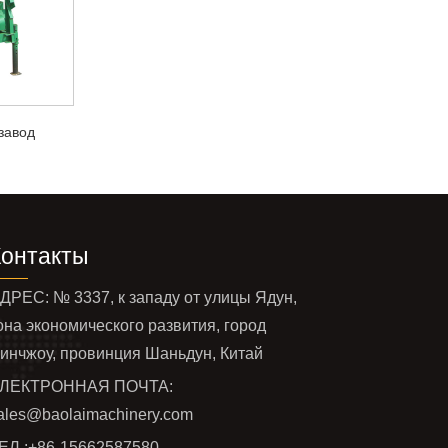
завод
Контакты
ДРЕС: № 3337, к западу от улицы Ядун,
она экономического развития, город
инчжоу, провинция Шаньдун, Китай
ЛЕКТРОННАЯ ПОЧТА:
ales@baolaimachinery.com
ЕЛ.:
+86-15662587580