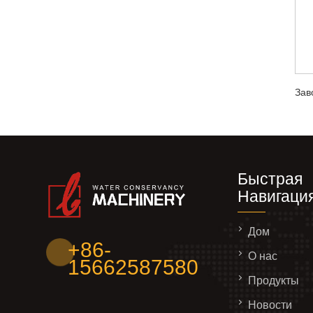
Быстрая
Навигаци
Дом
+86-
О нас
15662587580
Продукты
Новости