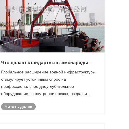
Что делает стандартные земснаряды
премиум-класса лучшим выбором для
Глобальное расширение водной инфраструктуры
проектов по дноуглублению рек и
стимулирует устойчивый спрос на
мелиорации земель по всему миру?
профессиональное дноуглубительное
оборудование во внутренних реках, озерах и
прибрежных прибрежных территориях, где
Читать далее
надежная техника для добычи песка доминирует в
эффективности реализации проектов. В этом
контенте анализирую......