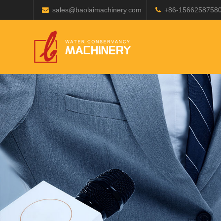
sales@baolaimachinery.com
+86-1566258758