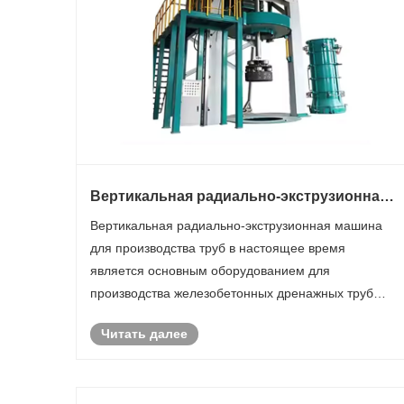
Вертикальная радиально-экструзионная
машина для производства труб –
Вертикальная радиально-экструзионная машина
практический выбор и руководство по
для производства труб в настоящее время
процессу
является основным оборудованием для
производства железобетонных дренажных труб
малого и среднего диаметра. Его основной
Читать далее
принцип работы заключается в следующем: при
использовании сухого твердого бетона
экструзионная г......