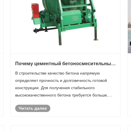
Почему цементный бетоносмесительный
завод является основой современных
В строительстве качество бетона напрямую
строительных проектов?
определяет прочность и долговечность готовой
конструкции. Для получения стабильного
высококачественного бетона требуется больше,
чем просто хорошие материалы — для этого
Читать далее
требуется надежное смесительное оборудование.
Цементный бетоносмесительный завод
обеспечи......