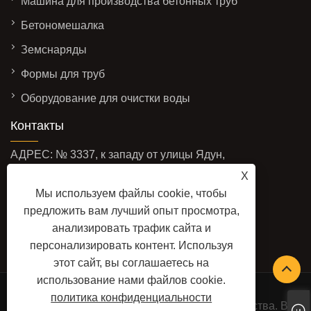
Машина для производства бетонных труб
Бетономешалка
Земснаряды
Формы для труб
Оборудование для очистки воды
Контакты
АДРЕС: № 3337, к западу от улицы Ядун,
зона экономического развития, город
X
Цинчжоу, провинция Шаньдун, Китай
Мы используем файлы cookie, чтобы
предложить вам лучший опыт просмотра,
ЭЛЕКТРОННАЯ ПОЧТА:
анализировать трафик сайта и
sales@baolaimachinery.com
персонализировать контент. Используя
ТЕЛ.:
+86-15662587580
этот сайт, вы соглашаетесь на
использование нами файлов cookie.
Copyright © 2024 Цинчжоуская компания по
политика конфиденциальности
производству оборудования для водного хозяйства. Все