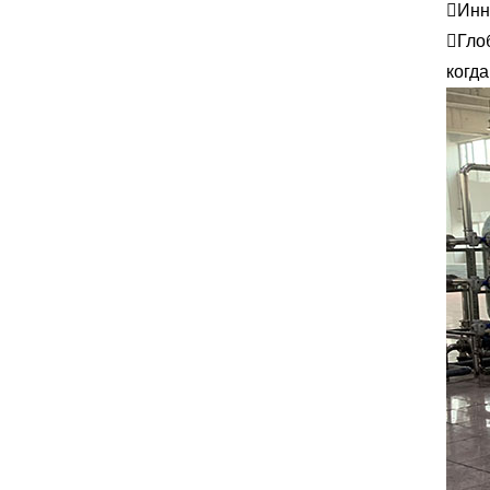
Инн
Гло
когда