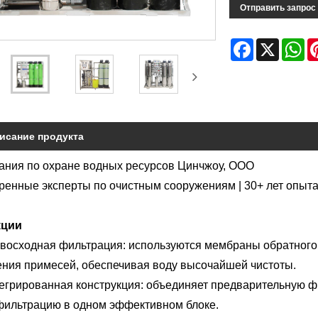
Отправить запрос
Facebook
X
Wh
исание продукта
ания по охране водных ресурсов Цинчжоу, ООО
ренные эксперты по очистным сооружениям | 30+ лет опыт
кции
восходная фильтрация: используются мембраны обратного
ения примесей, обеспечивая воду высочайшей чистоты.
егрированная конструкция: объединяет предварительную ф
фильтрацию в одном эффективном блоке.