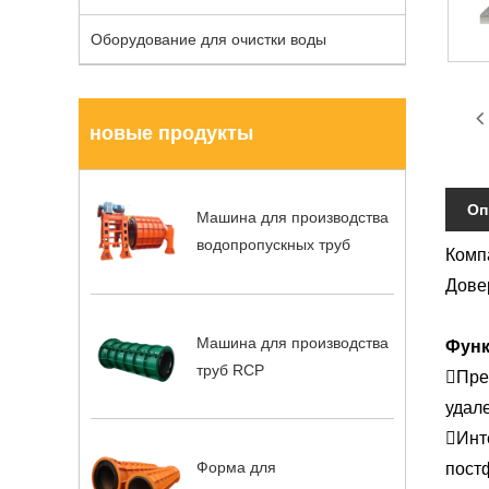
Оборудование для очистки воды
новые продукты
Оп
Машина для производства
водопропускных труб
Комп
Дове
Машина для производства
Фун
труб RCP
Пре
удал
Инт
Форма для
пост