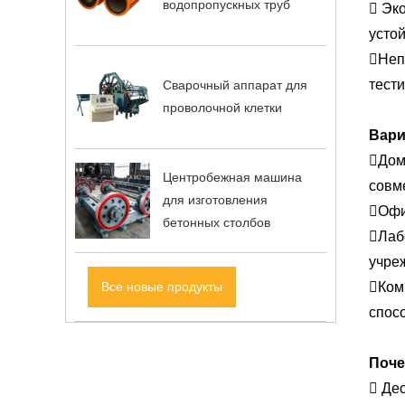
водопропускных труб
 Эк
усто
Неп
тест
Сварочный аппарат для
проволочной клетки
Вари
Дом
Центробежная машина
совм
для изготовления
Офи
бетонных столбов
Лаб
учре
Все новые продукты
Ком
спос
Поч
 Де